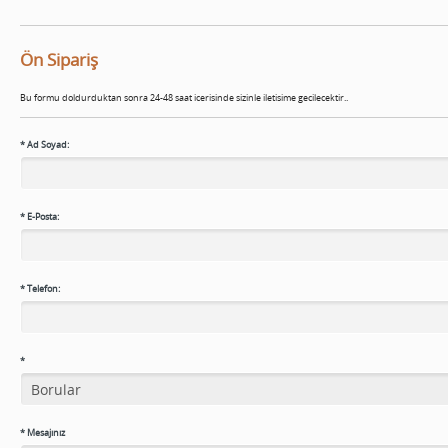
Ön Sipariş
Bu formu doldurduktan sonra 24-48 saat icerisinde sizinle iletisime gecilecektir..
*
Ad Soyad:
*
E-Posta:
*
Telefon:
*
*
Mesajınız