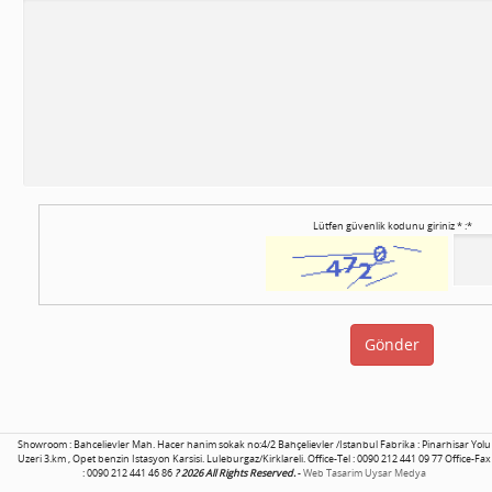
Lütfen güvenlik kodunu giriniz * :*
Showroom : Bahcelievler Mah. Hacer hanim sokak no:4/2 Bahçelievler /Istanbul Fabrika : Pinarhisar Yolu
Uzeri 3.km , Opet benzin Istasyon Karsisi. Luleburgaz/Kirklareli. Office-Tel : 0090 212 441 09 77 Office-Fax
: 0090 212 441 46 86
? 2026 All Rights Reserved.
-
Web Tasarim Uysar Medya