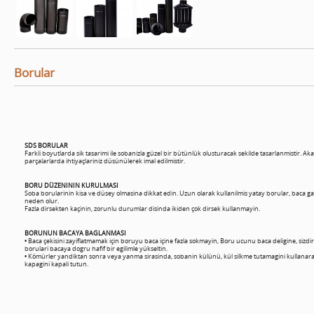
Borular
SDS BORULAR
Farkli boyutlarda sik tasarimi ile sobanizla güzel bir bütünlük olusturacak sekilde tasarlanmistir. Ak
parçalarlarda ihtiyaçlariniz düsünülerek imal edilmistir.
BORU DÜZENININ KURULMASI
Soba borularinin kisa ve düsey olmasina dikkat edin. Uzun olarak kullanilmis yatay borular, baca ga
neden olur.
Fazla dirsekten kaçinin, zorunlu durumlar disinda ikiden çok dirsek kullanmayin.
BORUNUN BACAYA BAGLANMASI
• Baca çekisini zayiflatmamak için boruyu baca içine fazla sokmayin, Boru ucunu baca deligine, sizdirm
borulari bacaya dogru hafif bir egilimle yükseltin.
• Kömürler yandiktan sonra veya yanma sirasinda, sobanin külünü, kül silkme tutamagini kullanarak
kapagini kapali tutun.