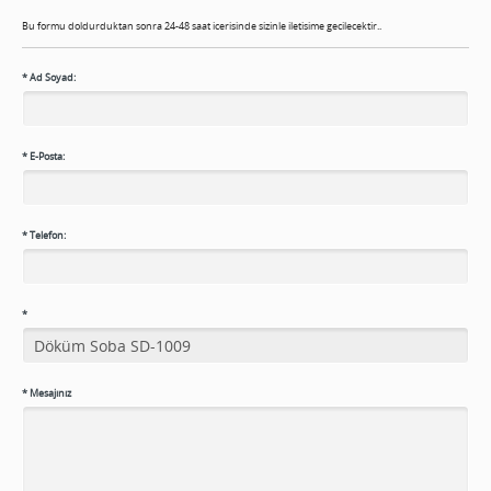
Bu formu doldurduktan sonra 24-48 saat icerisinde sizinle iletisime gecilecektir..
*
Ad Soyad:
*
E-Posta:
*
Telefon:
*
*
Mesajınız