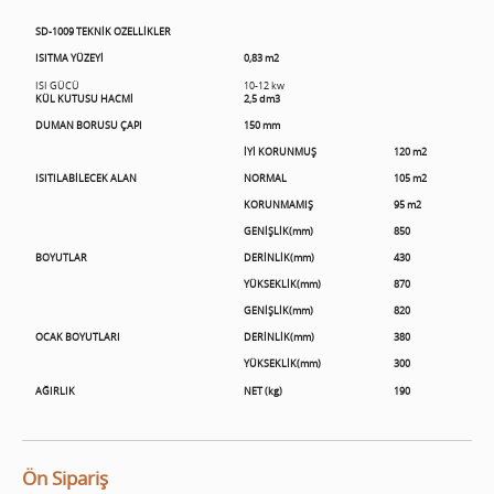
SD-1009 TEKNİK OZELLİKLER
ISITMA YÜZEYİ
0,83 m2
ISI GÜCÜ
10-12 kw
KÜL KUTUSU HACMİ
2,5 dm3
DUMAN BORUSU ÇAPI
150 mm
İYİ KORUNMUŞ
120 m2
ISITILABİLECEK ALAN
NORMAL
105 m2
KORUNMAMIŞ
95 m2
GENİŞLİK(mm)
850
BOYUTLAR
DERİNLİK(mm)
430
YÜKSEKLİK(mm)
870
GENİŞLİK(mm)
820
OCAK BOYUTLARI
DERİNLİK(mm)
380
YÜKSEKLİK(mm)
300
AĞIRLIK
NET (kg)
190
Ön Sipariş