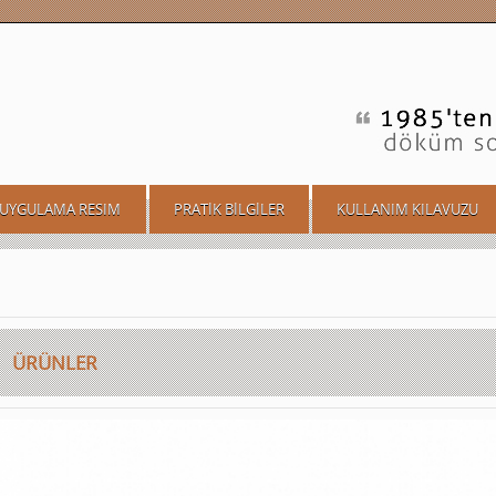
UYGULAMA RESIM
PRATİK BİLGİLER
KULLANIM KILAVUZU
ÜRÜNLER