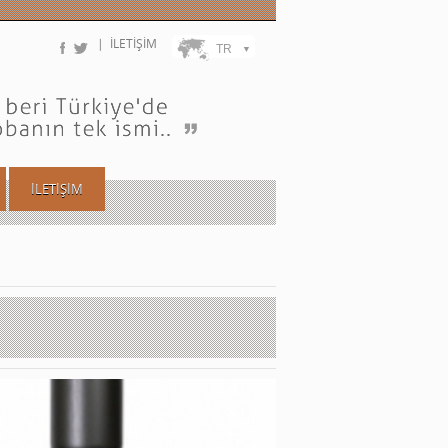
| İLETİŞİM
TR
▼
İLETİŞİM