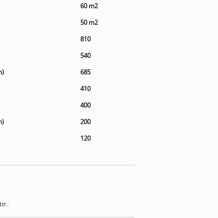
60 m2
50 m2
810
540
m)
685
410
400
m)
200
120
ir..