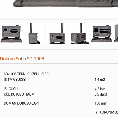
Döküm Soba SD-1003
SD-1003 TEKNİK OZELLİKLER
ISITMA YÜZEYİ
1,4 m2
ISI GÜCÜ
4-6 kw
KÜL KUTUSU HACMİ
3,5 dm3
DUMAN BORUSU ÇAPI
130 mm
İYİ KORUNMU