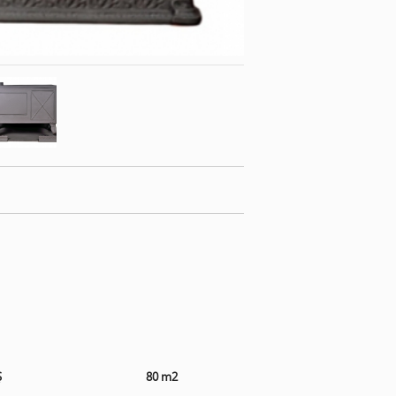
Ş
80 m2