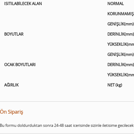
ISITILABİLECEK ALAN
NORMAL
KORUNMAMIŞ
GENİŞLİK(mm)
BOYUTLAR
DERİNLİK(mm)
YÜKSEKLİK(m
GENİŞLİK(mm)
OCAK BOYUTLARI
DERİNLİK(mm)
YÜKSEKLİK(m
AĞIRLIK
NET (kg)
Ön Sipariş
Bu formu doldurduktan sonra 24-48 saat icerisinde sizinle iletisime gecilecekt